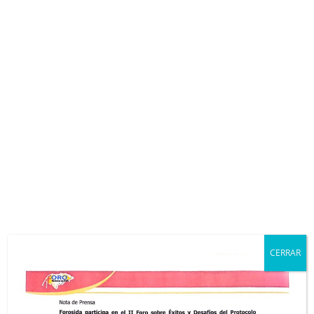
Taller sobre Violencia Obstétrica
La Asociación Foro Nacional de VIH/Sida realizó el taller sobre
Violencia Obstétrica con el objetivo de capacitar al personal
del Instituto de Seguridad Social y disminuir y eliminar el
Estigma y Discriminación que existe contra la mujer en su
periodo pre y post
concepcional
bajo el enfoque de derecho.
17 de Agosto 2018
CERRAR