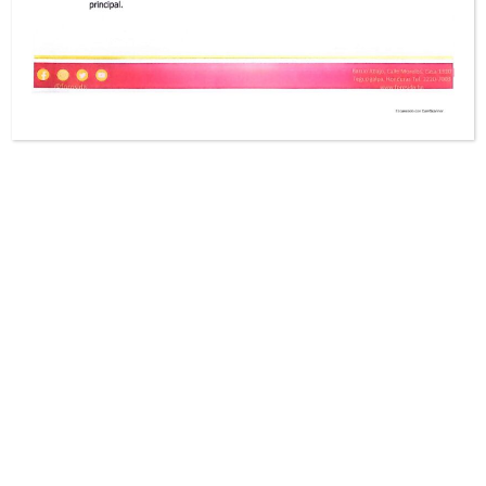
ICW-Latina
Nombre del proyecto: Acelerando la acción regional a favor de
los derechos humanos, sexuales y reproductivos y la no
violencia hacia las mujeres viviendo con
LEER MAS »